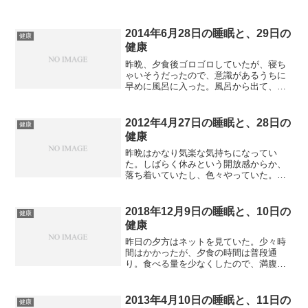
2014年6月28日の睡眠と、29日の
健康
健康
昨晩、夕食後ゴロゴロしていたが、寝ち
ゃいそうだったので、意識があるうちに
早めに風呂に入った。風呂から出て、テ
レビをBGMに小説を読む。で、10時には
就寝する。朝5時ぐらいに一度目覚めた
が、今朝は眠くてまた寝てしまった。7時
2012年4月27日の睡眠と、28日の
健康
過ぎに何となく目覚...
健康
昨晩はかなり気楽な気持ちになってい
た。しばらく休みという開放感からか、
落ち着いていたし、色々やっていた。そ
れで10時半には床に入ったのだが、目が
冴えてなかなか眠れなかった。1時間ばか
り眠れずにいて、多分0時ぐらいにようや
2018年12月9日の睡眠と、10日の
健康
く熟睡に入った。途中...
健康
昨日の夕方はネットを見ていた。少々時
間はかかったが、夕食の時間は普段通
り。食べる量を少なくしたので、満腹ま
で行かない、腹八分目で収まった。食後
は、ご飯を片付け、泡盛を飲んでいた。
寒いのでお湯割。その後、ベッドに横に
2013年4月10日の睡眠と、11日の
健康
なっていたが、起きれなくな...