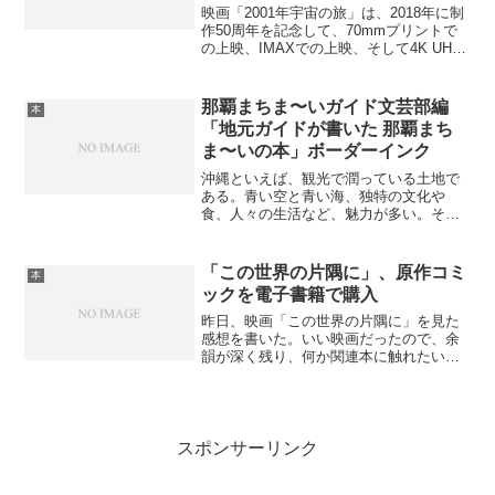
映画「2001年宇宙の旅」は、2018年に制
作50周年を記念して、70mmプリントで
の上映、IMAXでの上映、そして4K UHD
Blu-rayのリリースと、リバイバル上映が
相次いだ。映画は以前にレビューを書い
ているが、映画だけでは理解に苦...
那覇まちま〜いガイド文芸部編
本
「地元ガイドが書いた 那覇まち
ま〜いの本」ボーダーインク
沖縄といえば、観光で潤っている土地で
ある。青い空と青い海、独特の文化や
食、人々の生活など、魅力が多い。その
中で、沖縄本島の中心都市、那覇ではど
うしても国際通りと牧志公設市場、首里
城といった名所でしか観光は語られてい
「この世界の片隅に」、原作コミ
本
ないところがある。ここ数年...
ックを電子書籍で購入
昨日、映画「この世界の片隅に」を見た
感想を書いた。いい映画だったので、余
韻が深く残り、何か関連本に触れたいと
思うようになっていた。しかし、映画館
ではパンフレットは売っていなかったよ
うに思うし、実は売っていても精神的に
衝撃を受けていたため、買...
スポンサーリンク