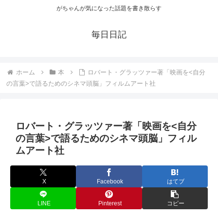
がちゃんが気になった話題を書き散らす
毎日日記
ホーム
本
ロバート・グラッツァー著「映画を<自分
の言葉>で語るためのシネマ頭脳」フィルムアート社
ロバート・グラッツァー著「映画を<自分
の言葉>で語るためのシネマ頭脳」フィル
ムアート社
X
Facebook
はてブ
LINE
Pinterest
コピー