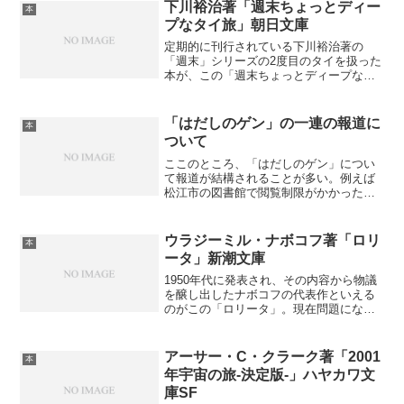
下川裕治著「週末ちょっとディー
本
プなタイ旅」朝日文庫
定期的に刊行されている下川裕治著の
「週末」シリーズの2度目のタイを扱った
本が、この「週末ちょっとディープなタ
イ旅」である。タイを扱うのが2度目とい
うこともあり、週末で楽しむ海外旅行の
エッセイというよりは、タイの文化への
「はだしのゲン」の一連の報道に
本
ディープな考察や、国民...
ついて
ここのところ、「はだしのゲン」につい
て報道が結構されることが多い。例えば
松江市の図書館で閲覧制限がかかった
り、といった具合である。まあそういう
報道はいいのだが、この作品が取り上げ
られるたびに、子供の頃に読んでトラウ
ウラジーミル・ナボコフ著「ロリ
本
マになった記憶を呼び起こし...
ータ」新潮文庫
1950年代に発表され、その内容から物議
を醸し出したナボコフの代表作といえる
のがこの「ロリータ」。現在問題になっ
ている「ロリータ・コンプレックス」の
元ネタとなっている本でもある。ストー
リーはハンバートという男の手記という
アーサー・C・クラーク著「2001
本
形で進行していく。ア...
年宇宙の旅-決定版-」ハヤカワ文
庫SF