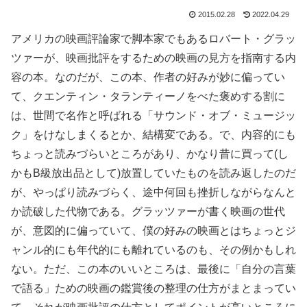
2015.02.28
2022.04.29
アメリカの映画評論家で脚本家でもあるロバート・グラッ
ツァーが、映画批評をするための映画の見方を指南する内
容の本。なのだが、この本、作者の好みが妙に偏ってい
て、クエンティン・タランティーノをべた褒めする割に
は、世間で名作と呼ばれる「サウンド・オブ・ミュージッ
ク」をけなしまくるとか、結構変である。で、内容的にも
ちょっと読みづらいところがあり、かなり昔に買って(し
かもB級放出品として)放置していたものを読み返したのだ
が、やっぱり読みづらく、途中何回も挫折しながらなんと
か読破した代物である。グラッツァーが書く映画の世代
が、意図的に偏っていて、僕の好みの映画とはちょっとジ
ャンル的にも年代的にも離れているのも、その例かもしれ
ない。ただ、この本のいいところは、最後に「自分の言葉
で語る」ための映画の鑑賞後の整理の仕方がまとまってい