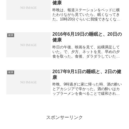
健康
昨晩は、報道ステーションをベッドに横
たわりながら見ていたら、眠くなってき
た。10時20分ぐらいに我慢できなくな
り、電源を消して眠りについた。寝つき
はいつものごとくよい。でも夜中の3時半
にトイレで目覚める。トイレに行って用
2016年6月19日の睡眠と、20日の
健康
を足した後、また寝た...
健康
昨日の午後、映画を見て、結構満足して
いた。で、夕方、ネットを見、早めの夕
食を取った。食後、ダラダラしていたの
であるが、なんかラジオもつまらなく、
ビデオをもう1本見ようかな、と思い始め
た。「スター・トレック エンタープライ
2017年9月1日の睡眠と、2日の健
健康
ズ」が最終回1話を残...
康
昨晩、9時過ぎに家に帰った時、酒の酔い
とアカシジアで辛かった。酒の酔いはカ
ップラーメンを食べることで緩和された
が、アカシジアはロラゼパムを飲んでも
なかなか落ち着かなかった。そのため、
ネットを見る時間がかなり遅くなり、10
時45分ぐらいまで途...
スポンサーリンク