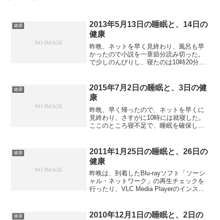
2013年5月13日の睡眠と、14日の
健康
健康
昨晩、ネットを早く見終わり、風呂も早
かったので小説を一章節分読み切った。
で少しのんびりし、寝たのは10時20分。
最初は熟睡で、深夜3時に一度目覚めた
後、早朝5時に再度目覚めた。本日もあま
り眠くはない。会社に行き、頭が冴えて
2015年7月2日の睡眠と、3日の健
健康
いるなと思いながら...
康
昨晩、早く帰ったので、ネットを早くに
見終わり、さすがに10時には就寝した。
ここのところ寝不足で、睡眠を確保しよ
うと思ったのだが、寝つきはいいもの
の、途中何度も意識が起き上がり、「も
う5時かな」と感じていた。何回目かの意
2011年1月25日の睡眠と、26日の
健康
識の浮上に目を覚ますと...
健康
昨晩は、到着したBlu-rayソフト「ソーシ
ャル・ネットワーク」の再生チェックを
行ったり、VLC Media Playerのインスト
ールに失敗していたりして、少しだけ寝
るのが遅くなった。それでも10時40分ぐ
らい。最近本を読んでいないなと思...
2010年12月1日の睡眠と、2日の
健康