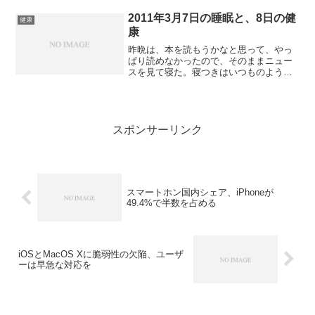
を飲んでいた。実家から電話があり、い
ろいろ話をしていた。父がGWのバンコク
2011年3月7日の睡眠と、8日の健
健康
の旅行、どこ行く...
康
昨晩は、本を読もうかなと思って、やっ
ぱり読めなかったので、そのままニュー
スを見て寝た。寝つきはいつものように
よかったが、朝4時に目が覚めた。幸いな
ことにすぐに熟睡したが、朝起きたとき
がつらかった。眠くて眠くてしょうがな
い。行きの電車で佐野元...
スポンサーリンク
スマートホン国内シェア、iPhoneが
49.4%で半数を占める
iOSとMacOS Xに脆弱性の欠陥、ユーザ
ーは早急な対応を