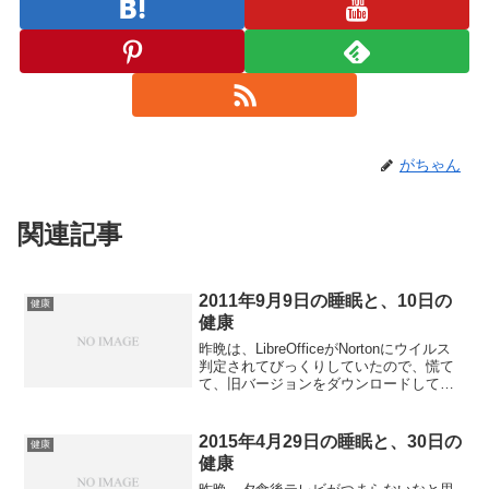
がちゃん
関連記事
2011年9月9日の睡眠と、10日の
健康
健康
昨晩は、LibreOfficeがNortonにウイルス
判定されてびっくりしていたので、慌て
て、旧バージョンをダウンロードしてイ
ンストールしていた。それでも早めにPC
を切り上げ、BS放送の温泉巡りの旅を観
ていた。寝たのは10時半で、朝まで起
2015年4月29日の睡眠と、30日の
健康
き...
健康