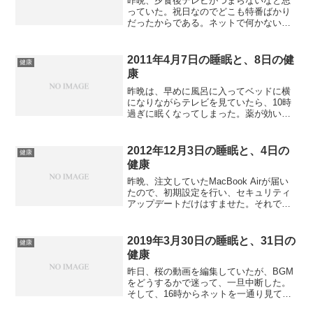
昨晩、夕食後テレビがつまらないなと思
っていた。祝日なのでどこも特番ばかり
だったからである。ネットで何かないか
と思ったら、BS-TBSで沖縄の食を紹介す
る番組があったので、それを見ていた。
まあ沖縄関連本をよく読んでいるので、
2011年4月7日の睡眠と、8日の健
健康
目新しいものはなか...
康
昨晩は、早めに風呂に入ってベッドに横
になりながらテレビを見ていたら、10時
過ぎに眠くなってしまった。薬が効いて
きているのと、疲れがたまっているのが
あるのだろうが、10時15分には眠りにつ
いてしまった。途中夢を見たり、どうも
2012年12月3日の睡眠と、4日の
健康
夢の中で中途覚醒を...
健康
昨晩、注文していたMacBook Airが届い
たので、初期設定を行い、セキュリティ
アップデートだけはすませた。それでも
寝る時間は10時半になってしまい、本を
読むことはなかった。睡眠の質は普通だ
ったと思う。あまり記憶に残っていない
2019年3月30日の睡眠と、31日の
健康
のである。た...
健康
昨日、桜の動画を編集していたが、BGM
をどうするかで迷って、一旦中断した。
そして、16時からネットを一通り見てい
た。17時半には夕食を食べ、食後に焼酎