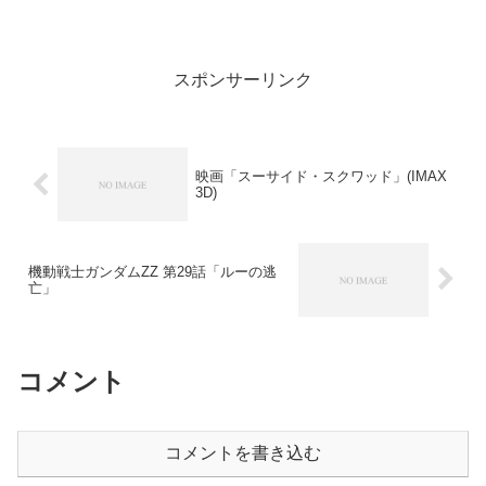
かDVD/Blu-rayとCDを収納して、一息入
れた。その後、洗濯物を片付け、ご飯を
炊く準備をして、夕方はネットを見てい
た。ネッ...
スポンサーリンク
映画「スーサイド・スクワッド」(IMAX
3D)
機動戦士ガンダムZZ 第29話「ルーの逃
亡」
コメント
コメントを書き込む