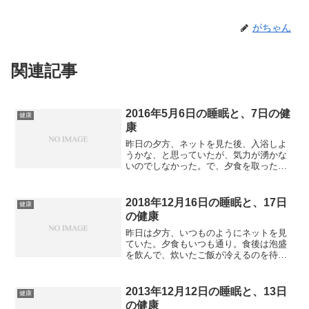
がちゃん
関連記事
2016年5月6日の睡眠と、7日の健
健康
康
昨日の夕方、ネットを見た後、入浴しよ
うかな、と思っていたが、気力が湧かな
いのでしなかった。で、夕食を取った
後、ふと、iMacで度々ウイルスが検出さ
れるので、OSをクリーンインストールし
ようと思い立った。クリーンインストー
2018年12月16日の睡眠と、17日
健康
ルしてしまえば、ウイ...
の健康
昨日は夕方、いつものようにネットを見
ていた。夕食もいつも通り。食後は泡盛
を飲んで、炊いたご飯が冷えるのを待
ち、ダラダラとベッドに横になってい
た。入浴は面倒臭かったがして、22時過
ぎに就寝。途中何度か目が覚めたが、3時
2013年12月12日の睡眠と、13日
健康
間を少し切るぐらいの熟睡...
の健康