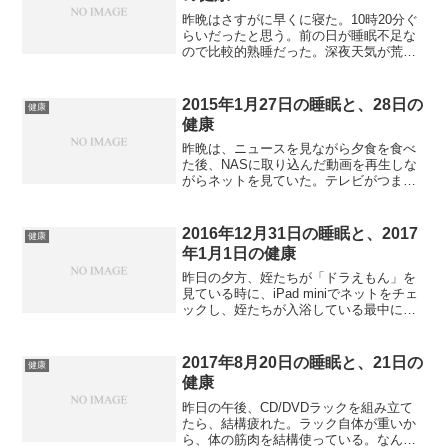
昨晩はさすがに早くに寝た。10時20分ぐ
らいだったと思う。前の日が睡眠不足な
ので比較的熟睡だった。深夜天気が荒れ
たのか、ものすごい雨音で一瞬目を覚ま
したが、すぐに寝入ってしまった。起き
た時の体調は大分回復していた。通勤時
2015年1月27日の睡眠と、28日の
健康
は電車のダイヤが乱れ...
健康
昨晩は、ニュースを見ながら夕食を食べ
た後、NASに取り込んだ動画を再生しな
がらネットを見ていた。テレビがつまら
ないというのもある。で、早くにネット
を見終わり、風呂に入り、目薬を差し
て、10時過ぎには就寝した。眠りはちょ
2016年12月31日の睡眠と、2017
健康
っと浅かったような気が...
年1月1日の健康
昨日の夕方、姪たちが「ドラえもん」を
見ている時に、iPad miniでネットをチェ
ックし、姪たちが入浴している最中にブ
ログを書いていた。その後、夕食になっ
た。年越しそばなので、食べられた。昼
の中華料理が結構腹に残っていた。夜は
2017年8月20日の睡眠と、21日の
健康
家族と、「紅白...
健康
昨日の午後、CD/DVDラックを組み立て
たら、結構疲れた。ラック自体が重いか
ら、体の筋肉を結構使っている。なんと