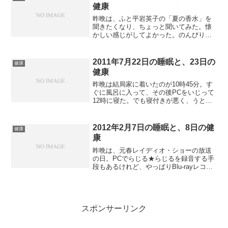
ーの後はすぐ夕食。...
健康
昨晩は、ふと平岩英子の「夏の香水」を
聞きたくなり、ちょっと聞いてみた。懐
かしい感じがしてよかった。のんびりし
たのちに本を少し読んで睡眠についた。
寝つきはよかったが、朝は変な夢を見
て、トイレで行きたくて起きたら、もう8
2011年7月22日の睡眠と、23日の
健康
時。今日は早く起きるかと...
健康
昨晩は結局家に着いたのが10時45分。す
ぐに風呂に入って、その後PCをいじって
12時に寝た。でも寝付きが悪く、うとう
とするばかりで1時半ぐらいまで熟睡でき
なかった。朝もトイレで7時に起きてしま
い、その後は眠れない。それでも8時30分
2012年2月7日の睡眠と、8日の健
健康
ぐらいま...
康
昨晩は、元春レイディオ・ショーの放送
の日。PCでらじる★らじるを録音する手
段もあるけれど、やっぱりBlu-rayレコー
ダーの修理も終わったし、オーディオセ
ットで聞いたほうが、楽しいと思い、10
時半ぐらいに時間をセット。それから寝
た。寝付きは...
スポンサーリンク