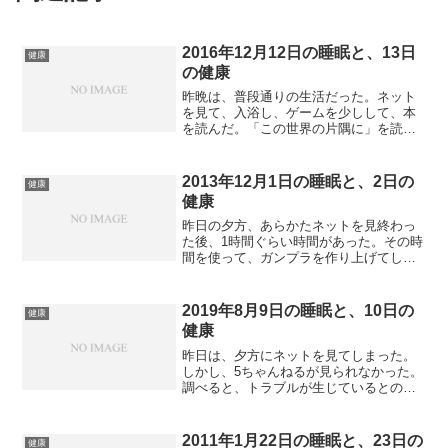
2016年12月12日の睡眠と、13日
健康
の健康
昨晩は、普段通りの生活だった。ネット
を見て、入浴し、ゲームを少しして、本
を読んだ。「この世界の片隅に」を読ん
でしまったために途中で中断していた下
川裕治の本を再開し始めた。テーマはデ
ィープな台湾。これも面白い。台湾は好
2013年12月1日の睡眠と、2日の
健康
きなところである。寝たの...
健康
昨日の夕方、あらかたネットを見終わっ
た後、1時間ぐらい時間があった。その時
間を使って、ガンプラを作り上げてしま
った。つまり日曜だけでプラモデルを1個
作ってしまったのである。何か出来ると
嬉しい。にやにやしながらプラモを眺め
2019年8月9日の睡眠と、10日の
健康
ていた。昨晩は寝たの...
健康
昨日は、夕方にネットを見てしまった。
しかし、5ちゃんねるが見られなかった。
調べると、トラブルが生じているとのこ
と。解決策をmacOSに書き込むと、とり
あえず見ることはできた。ネットを見た
後、シャワーを浴びてしまった。シャワ
2011年1月22日の睡眠と、23日の
健康