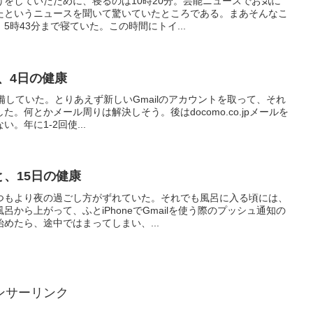
をしていたために、寝るのは10時20分。芸能ニュースでお気に
たというニュースを聞いて驚いていたところである。まあそんなこ
5時43分まで寝ていた。この時間にトイ...
と、4日の健康
整備していた。とりあえず新しいGmailのアカウントを取って、それ
。何とかメール周りは解決しそう。後はdocomo.co.jpメールを
。年に1-2回使...
と、15日の健康
つもより夜の過ごし方がずれていた。それでも風呂に入る頃には、
から上がって、ふとiPhoneでGmailを使う際のプッシュ通知の
めたら、途中ではまってしまい、...
ンサーリンク