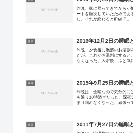
昨晩、家に帰ってきてからが忙しかった
ートを順次していたためである。
し、それが終わるとiPad P...
2016年12月2日の睡
健康
昨晩、夕食後に泡盛のお湯割
だが、これがお湯割にすると
なくなった。入浴後、ふと気になっ
2015年9月25日の睡眠
健康
昨晩は、金曜なので気分的に
も通り10時過ぎだった。深
まり眠れなくなった。頑張って
2011年7月27日の睡眠
健康