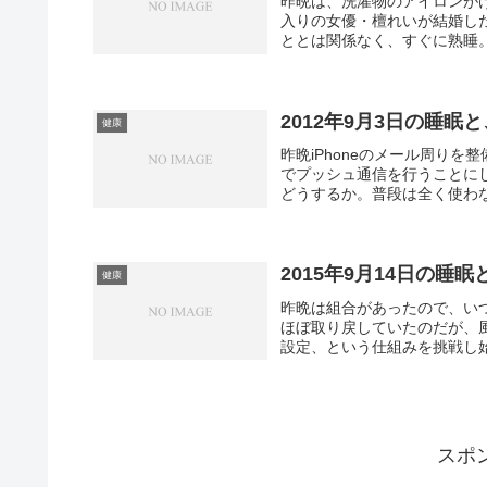
昨晩は、洗濯物のアイロンがけ
入りの女優・檀れいが結婚し
ととは関係なく、すぐに熟睡。
2012年9月3日の睡眠
健康
昨晩iPhoneのメール周りを
でプッシュ通信を行うことにした
どうするか。普段は全く使わない
2015年9月14日の睡眠
健康
昨晩は組合があったので、い
ほぼ取り戻していたのだが、風呂
設定、という仕組みを挑戦し始
スポ