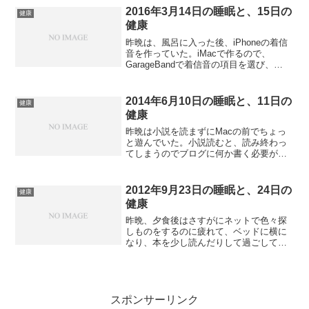
なり酔った。その飲み会で、友人たちが
2016年3月14日の睡眠と、15日の
健康
LINEをiPhoneに...
健康
昨晩は、風呂に入った後、iPhoneの着信
音を作っていた。iMacで作るので、
GarageBandで着信音の項目を選び、
iTunesの曲から適当な箇所をクリップし
て作るだけ。一応2曲作って、iPhoneに登
録した。寝たのは10時過ぎ。睡眠は...
2014年6月10日の睡眠と、11日の
健康
健康
昨晩は小説を読まずにMacの前でちょっ
と遊んでいた。小説読むと、読み終わっ
てしまうのでブログに何か書く必要があ
るので、ちょっと面倒だったというのが
その理由。単にものぐさなだけである。
10時半には就寝した。深夜3時ぐらいにト
2012年9月23日の睡眠と、24日の
健康
イレで目覚めると、...
健康
昨晩、夕食後はさすがにネットで色々探
しものをするのに疲れて、ベッドに横に
なり、本を少し読んだりして過ごしてい
た。テレビも少し見て、後はラジオと
本。何か精神的疲労のあった一日だった
なと思った。基本的に朝も早かったので
(休日にしては)、睡眠は熟...
スポンサーリンク