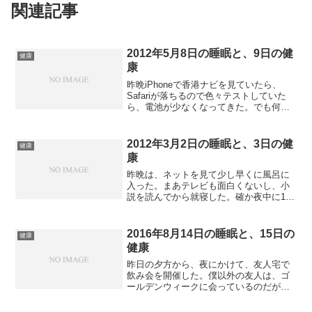
関連記事
2012年5月8日の睡眠と、9日の健
健康
康
昨晩iPhoneで香港ナビを見ていたら、
Safariが落ちるので色々テストしていた
ら、電池が少なくなってきた。でも何と
か持つだろうと思って充電せず。実はiOS
5.1.1もリリースされていたのだが、昨晩
は混んでいるようなのでアップデートし
2012年3月2日の睡眠と、3日の健
健康
な...
康
昨晩は、ネットを見て少し早くに風呂に
入った。まあテレビも面白くないし、小
説を読んでから就寝した。確か夜中に1回
トイレで起きたと思う。それからは何度
かうたたね状態になり、8時に目が覚めた
が、また寝ていたら9時になってしまっ
2016年8月14日の睡眠と、15日の
健康
た。久しぶりの天気で...
健康
昨日の夕方から、夜にかけて、友人宅で
飲み会を開催した。僕以外の友人は、ゴ
ールデンウィークに会っているのだが、
僕は昨年末以来ということになる。ビー
ルの後、ウィスキーを飲んでしまい、か