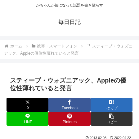
がちゃんが気になった話題を書き散らす
毎日日記
ホーム
携帯・スマートフォン
スティーブ・ウォズニ
アック、Appleの優位性薄れていると発言
スティーブ・ウォズニアック、Appleの優
位性薄れていると発言
X
Facebook
はてブ
LINE
Pinterest
コピー
2013.02.08
2022.04.22