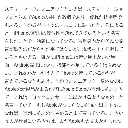
スティーブ・ウォズニアックといえば、スティーブ・ジョ
ブズと並んでAppleの共同創設者であり、優れた技術者で
もある。その彼がドイツのマスコミに語ったところによる
と、iPhoneの機能の優位性が薄れてきているという発言
をしたことで、話題になっている。当然身内からそんな発
言が出るのだからただ事ではないが、現状をよく把握して
いるともいえる。確かにiPhoneには使い勝手がいい半
面、Android端末に比べ、機能が不足している面は否めな
い。それをわかったうえでiPhoneを使っているのだが、
言えているなとも思う。そのウォズニアック、身内なのに
Appleの新製品が出るたびにApple Storeの行列に並ぶそう
で、それは「ロックコンサートに出かけるようなもの」と
発言していて、もしAppleがつまらない商品を出すように
なれば、行列に並ぶのをやめるとまで言っている。こうい
う人が社員にいるうちは、まだAppleも大丈夫かもしれな