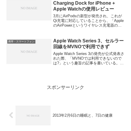
約...
Charging Dock for iPhone +
Apple Watchの使用レビュー
3月にAirPodsの新型が発売され、これが
Qi充電に対応していることから、「Apple
のAirPowerというワイヤレス充電器の発
売が近いのでは?」と、信者に期待させな
がらも、技術的問題が解決できず、
AirPowerの開発自体が中止になっ...
Apple Watch Series 3、セルラー
携帯・スマートフォン
回線をMVNOで利用できず
Apple Watch Series 3の発売が公式発表さ
れた際、「MVNOでは利用できないので
は?」という趣旨の記事を書いている。
MVNOの会社の中でも技術力に定評のあ
る、IIJmioでも、「おそらく利用はでき
ないだろう」という見解を自身...
スポンサーリンク
2013年2月6日の睡眠と、7日の健康