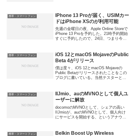
費は痛いなと思っていた。そこで、違約
金9975円を支払ってでもS...
IPhone 13 Proが届く、USIMカー
携帯・スマートフォン
ドはiPhone XSのが利用可能
先週の金曜日の夜、Apple Online Storeで
iPhone 13 Proを予約した。21時予約開始
すぐに予約したので、24日、つまり今日
配送されることが確定した。昨日の昼に
Appleから出荷完了の案内が来て、昨日の
昼にはヤマト運輸...
iOS 12とmacOS MojaveのPublic
携帯・スマートフォン
Beta 4がリリース
僕は度々、iOS 12とmacOS Mojaveの
Public Betaがリリースされたことをこの
ブログに書いている。当然テスターとし
て参加しているからなのだが、実は書き
たいことはいろいろある。バグとか改善
点とかである。しかし、それはApp...
IIJmio、auのMVNOとして個人ユ
携帯・スマートフォン
ーザーに解放
docomoのMVNOとして、シェアの高い
IIJmioが、auのMVNOとして、個人向け
にサービスを開始する、というアナウン
スが今日、あった。これまでIIJmioは、
auの回線は法人向けにサービスを行って
いたわけであるが、これを個人でも契
Belkin Boost Up Wireless
携帯・スマートフォン