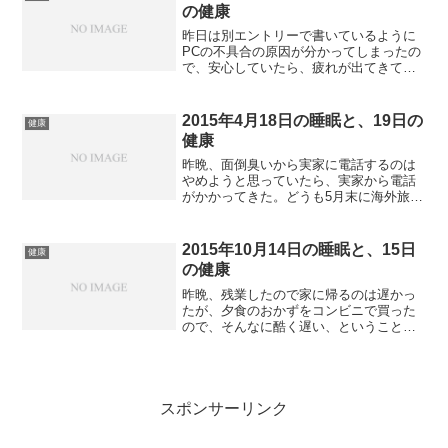
て、いろいろ課題のある...
の健康
昨日は別エントリーで書いているように
PCの不具合の原因が分かってしまったの
で、安心していたら、疲れが出てきて、
10時ぐらいからベッドに横になってい
た。「元春レイディオ・ショー」の予約
があるから10時半までは起きていたが、
2015年4月18日の睡眠と、19日の
健康
予約を済ませるとすぐ...
健康
昨晩、面倒臭いから実家に電話するのは
やめようと思っていたら、実家から電話
がかかってきた。どうも5月末に海外旅行
に行くらしい。まあ元気なうちに行ける
のは何よりなので、その辺はホッとして
いる。時間は余っていたので早くに寝よ
2015年10月14日の睡眠と、15日
健康
うかと思ったら、iPh...
の健康
昨晩、残業したので家に帰るのは遅かっ
たが、夕食のおかずをコンビニで買った
ので、そんなに酷く遅い、ということに
はならなかった。15分遅れぐらいで済ん
だ。寝たのも10時10分で、すぐに熟睡で
きた。ただ、やはり朝は眠りが浅くな
る。それが不満といえ...
スポンサーリンク