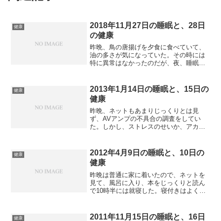
2018年11月27日の睡眠と、28日
健康
の健康
昨晩、鳥の唐揚げを夕食に食べていて、
油の多さが気になっていた。その時には
特に異常はなかったのだが、夜、睡眠し
ていて、目が覚めた時に胃がムカムカし
ていたのである。油の質のせいかなと、
気になった。寝る前にふと、先日旅行し
2013年1月14日の睡眠と、15日の
健康
た竹富島の動画をHD画質...
健康
昨晩、ネットもあまりじっくりとは見
ず、AVアンプの不具合の調査をしてい
た。しかし、ストレスのせいか、アカシ
ジアが出てきたりして、大変だった。適
当なところで切りを上げて、眠りについ
たが、なんかもやもやする展開だった。
2012年4月9日の睡眠と、10日の
健康
昨晩も一回も睡眠から目覚め...
健康
昨晩は普通に家に着いたので、ネットを
見て、風呂に入り、本をじっくりと読ん
で10時半には就寝した。寝付きはよく、
朝5時までは熟睡だった。もっとも5時以
降はあまり眠れなかったが。体調的には
まあまあといったところ。会社に着い
2011年11月15日の睡眠と、16日
健康