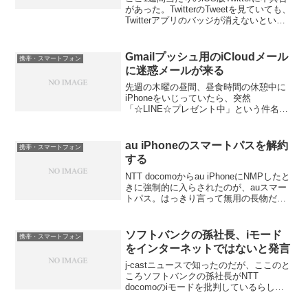
があった。TwitterのTweetを見ていても、
Twitterアプリのバッジが消えないという
問題が発生していた。ネットで見ると、
DMとかリプライに隠れ未読のTweetがあ
るから消えない、とい...
Gmailプッシュ用のiCloudメール
携帯・スマートフォン
に迷惑メールが来る
先週の木曜の昼間、昼食時間の休憩中に
iPhoneをいじっていたら、突然
「☆LINE☆プレゼント中」という件名の
メールが届いてしまった。何事かとよく
見ると、迷惑メールの類である。しか
し、困ったのは、この迷惑メールが
au iPhoneのスマートパスを解約
携帯・スマートフォン
iPhoneのメールの送受信...
する
NTT docomoからau iPhoneにNMPしたと
きに強制的に入らされたのが、auスマー
トパス。はっきり言って無用の長物だっ
たが、契約上仕方なく加入していた。し
かし、ネット上で調べてみると、どうも
契約後解約しても問題ないらしいことが
ソフトバンクの孫社長、iモード
携帯・スマートフォン
判...
をインターネットではないと発言
j-castニュースで知ったのだが、ここのと
ころソフトバンクの孫社長がNTT
docomoのiモードを批判しているらし
い。いわく、iモードはインターネットで