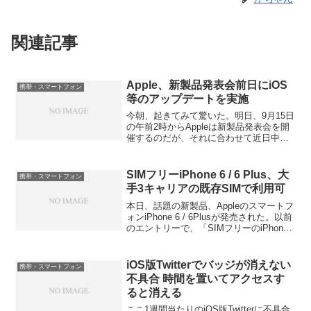
関連記事
Apple、新製品発表会前日にiOS
携帯・スマートフォン
等のアップデートを実施
今朝、起きてみて驚いた。明日、9月15日
の午前2時からAppleは新製品発表会を開
催するのだが、それに合わせて近日中に
iOS 15等もリリースするはずである。そ
のわずか1日前に、iOS、iPadOS等では初
の.8ナンバリングを施したiOS ...
SIMフリーiPhone 6 / 6 Plus、大
携帯・スマートフォン
手3キャリアの既存SIMで利用可
本日、話題の新製品、Appleのスマートフ
ォンiPhone 6 / 6Plusが発売された。以前
のエントリーで、「SIMフリーのiPhone
が大手3キャリアのiPhone5s/cのSIMで動
くのか」という書き込みをしている。そ
の時にはネット...
iOS版Twitterでバッジが消えない
携帯・スマートフォン
不具合 時間を置いてアクセスす
ると消える
ここ1週間当たりのiOS版Twitterに不具合