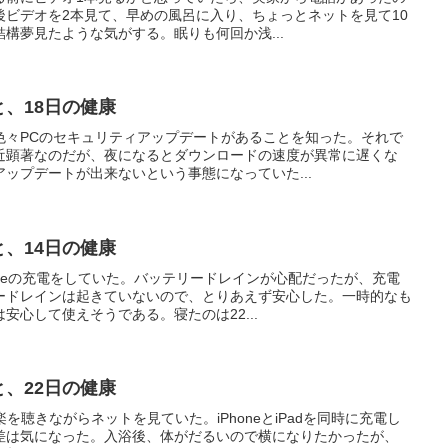
後ビデオを2本見て、早めの風呂に入り、ちょっとネットを見て10
構夢見たような気がする。眠りも何回か浅...
と、18日の健康
色々PCのセキュリティアップデートがあることを知った。それで
近顕著なのだが、夜になるとダウンロードの速度が異常に遅くな
ップデートが出来ないという事態になっていた...
と、14日の健康
oneの充電をしていた。バッテリードレインが心配だったが、充電
ードレインは起きていないので、とりあえず安心した。一時的なも
安心して使えそうである。寝たのは22...
と、22日の健康
音楽を聴きながらネットを見ていた。iPhoneとiPadを同時に充電し
差は気になった。入浴後、体がだるいので横になりたかったが、