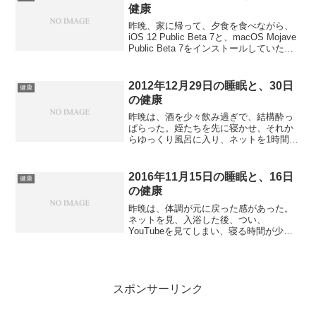
とか再入眠しようとした...
健康
昨晩、家に帰って、夕食を食べながら、
iOS 12 Public Beta 7と、macOS Mojave
Public Beta 7をインストールしていた。
食事をしながらなので、ビールを飲み終
わったら、iPhoneを確認、おかずを食べ
終わっ...
2012年12月29日の睡眠と、30日
健康
の健康
昨晩は、酒を少々飲み過ぎで、結構酔っ
ぱらった。姪たちを先に寝かせ、それか
らゆっくり風呂に入り、ネットを1時間ほ
ど見てから就寝した。11時半だった。睡
眠の質はいいのだが、5時頃トイレで起き
る。それからまた寝ていたが、7時半に姪
2016年11月15日の睡眠と、16日
健康
たちのドタバタす...
の健康
昨晩は、体調が元に戻った感があった。
ネットを見、入浴した後、つい、
YouTubeを見てしまい、寝る時間が少し
遅くなった。ストレス解消に映像を見た
感はある。寝たのは10時半だったが、寝
つきが少々悪かった。頭だけ冴えている
感じで、睡眠に落ちるの...
スポンサーリンク