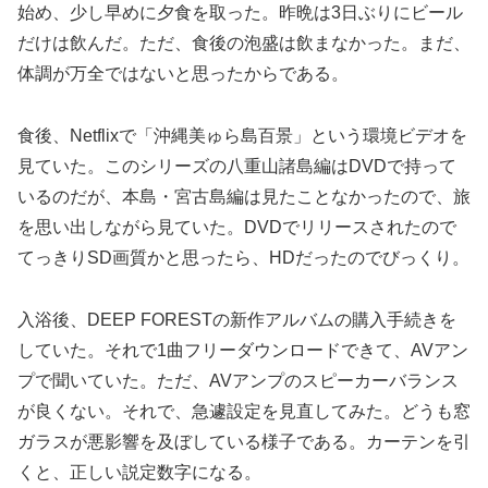
始め、少し早めに夕食を取った。昨晩は3日ぶりにビール
だけは飲んだ。ただ、食後の泡盛は飲まなかった。まだ、
体調が万全ではないと思ったからである。
食後、Netflixで「沖縄美ゅら島百景」という環境ビデオを
見ていた。このシリーズの八重山諸島編はDVDで持って
いるのだが、本島・宮古島編は見たことなかったので、旅
を思い出しながら見ていた。DVDでリリースされたので
てっきりSD画質かと思ったら、HDだったのでびっくり。
入浴後、DEEP FORESTの新作アルバムの購入手続きを
していた。それで1曲フリーダウンロードできて、AVアン
プで聞いていた。ただ、AVアンプのスピーカーバランス
が良くない。それで、急遽設定を見直してみた。どうも窓
ガラスが悪影響を及ぼしている様子である。カーテンを引
くと、正しい説定数字になる。