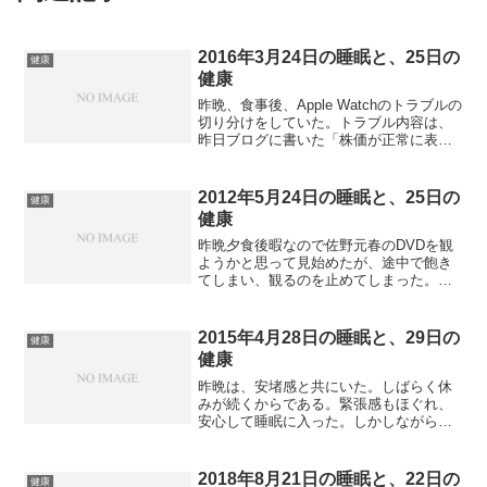
2016年3月24日の睡眠と、25日の
健康
健康
昨晩、食事後、Apple Watchのトラブルの
切り分けをしていた。トラブル内容は、
昨日ブログに書いた「株価が正常に表示
されない」というものの切り分けで、最
終的にはApple WatchとiPhoneのペアリ
ングを解除までしてみた。しかし、...
2012年5月24日の睡眠と、25日の
健康
健康
昨晩夕食後暇なので佐野元春のDVDを観
ようかと思って見始めたが、途中で飽き
てしまい、観るのを止めてしまった。そ
れでベッドに横になり、うとうとしてい
た。これではいかんと思い、早めに風呂
に入り、ベッドで横になっているといつ
2015年4月28日の睡眠と、29日の
健康
の間にか寝ている。それ...
健康
昨晩は、安堵感と共にいた。しばらく休
みが続くからである。緊張感もほぐれ、
安心して睡眠に入った。しかしながら、
眠りの質は良くない。なぜか知らないが
芸能人のとんねるずが出てくる夢を見、
朝5時に目が覚めるともう眠れない。なん
2018年8月21日の睡眠と、22日の
健康