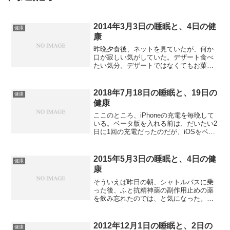
2014年3月3日の睡眠と、4日の健
健康
康
昨晩夕食後、ネットを見ていたが、何か
口が寂しい気がしていた。デザート食べ
たい気分。デザートではなくてもお菓子
とか。でもちょうど手頃なのがなくて、
我慢してしまった。ネット時にはアカシ
ジアも残っていて、それも影響している
2018年7月18日の睡眠と、19日の
健康
かもしれない。寝たのは1...
健康
ここのところ、iPhoneの充電を毎晩して
いる。ベータ版を入れる前は、だいたい2
日に1回の充電だったのだが、iOSをベー
タ版にしてから、どうもフル充電後1日経
過すると、バッテリーが微妙に2日目が持
たない残量になるので、充電しているの
2015年5月3日の睡眠と、4日の健
健康
である。...
康
そういえば昨日の朝、シャトルバスに乗
った後、ふと抗精神薬の副作用止めの薬
を飲み忘れたのでは、と気になった。し
かし、キャリングバッグにも夜の分を入
れ忘れているし、多分飲み忘れだなと思
っていた。ホテルに帰って薬の袋を見る
2012年12月1日の睡眠と、2日の
健康