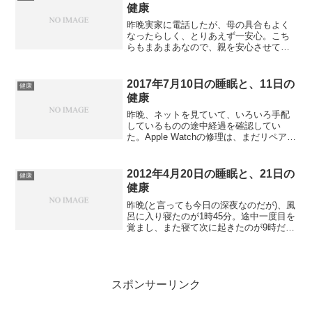
と、案の定飲み忘れだった...
健康
昨晩実家に電話したが、母の具合もよく
なったらしく、とりあえず一安心。こち
らもまあまあなので、親を安心させてい
た。電話後ビデオを見て過ごした。寝た
のは10時20分ぐらいだったが、夜中の2時
過ぎに気分が悪くなり、起きてトイレに
2017年7月10日の睡眠と、11日の
健康
行ったら、かなり下...
健康
昨晩、ネットを見ていて、いろいろ手配
しているものの途中経過を確認してい
た。Apple Watchの修理は、まだリペアセ
ンターに到着せず。「燃えよドラゴン」
の日本版Blu-rayは配送途中、クレジット
カードの切り替えがなかなか進まず、と
2012年4月20日の睡眠と、21日の
健康
いった...
健康
昨晩(と言っても今日の深夜なのだが)、風
呂に入り寝たのが1時45分。途中一度目を
覚まし、また寝て次に起きたのが9時だっ
た。当然睡眠不足でもっと寝ていたかっ
たが、リズムが崩れるのも体に良くない
と思い、そこで起きた。寝不足のため頭
がぼーっとして...
スポンサーリンク