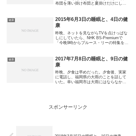
布団を薄い掛け布団と夏掛けだけにして
おいたのだが、それでも大丈夫だった。
最初は熟睡だったが、深夜2時半に目覚め
る。その後4時50分に目覚め、後はアラー
2015年6月3日の睡眠と、4日の健
健康
ムで目覚めた。会...
康
昨晩、ネットを見ながらTVを点けっぱな
しにしていたら、NHK BS-Premiumで
「今晩9時からブルース・リーの特集を放
送します」というCMが流れた。おっ、こ
れは見たいと思い、風呂に入って、出て
から約1時間、TVをしっかり見てしまっ
2017年7月8日の睡眠と、9日の健
健康
た。最...
康
昨晩、夕食は早めだった。夕食後、実家
に電話し、福岡県の大雨のことを話して
いた。幸い福岡市は大雨にはならなかっ
たので、被害がないのは助かっている。
電話の後、iPad miniで少し「この世界の
片隅に」を見ていたら、入浴時間が来て
しまった。入浴...
スポンサーリンク