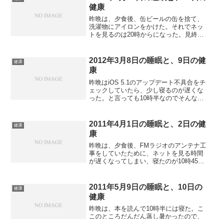
健康
昨晩は、夕食後、缶ビールの缶を捨て、
洗濯物にアイロンをかけた。それでネッ
トを見るのは20時からになった。見終わ
ったら、入浴をして、睡眠負債を解消し
ようと、22時10分にはベッドに入った。
しかし、寝つきが悪かった。体は休んで
2012年3月8日の睡眠と、9日の健
健康
いるのだが、意識が...
康
昨晩はiOS 5.1のアップデート不具合をチ
ェックしていたら、少し寝るのが遅くな
った。と言っても10時半なのでそんなに
遅いわけでもない。ただ週後半になると
疲れが溜まってくるので、早めに寝たい
なとは思ってはいたのだが。最初は熟睡
2011年4月1日の睡眠と、2日の健
健康
だったが、後半...
康
昨晩は、夕食後、FMラジオのアンテナ工
事をしていたために、ネットを見る時間
が遅くなってしまい、寝たのが10時45分
ぐらいだった。週末だからぐっすり眠れ
るかと思ったが、朝5時半ぐらいにトイレ
で起きるともう寝ていられなかった。ベ
2011年5月9日の睡眠と、10日の
健康
ッドの中にいたが...
健康
昨晩は、本を読んで10時半には寝た。こ
このところだんだん蒸し暑かったので、